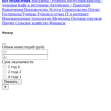
Все объявления
Магазины / Розница
Индустрия красоты /
здоровья
Кафе и рестораны
Автобизнес / Транспорт
Развлечения
Производство
Услуги
Строительство
Отели/
Гостиницы/Турбазы
Туризм и отдых
IT и интернет
Инновационные технологии
Медицина
Оптовая торговля
Прочее
Сельское хозяйство
Финансы
Фильтр
Объем инвестиций (руб)
Срок окупаемости
1 год
4
2 года
2
4 года
1